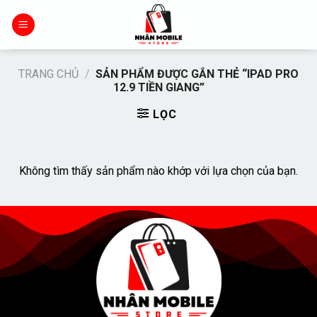
Chuyển
đến
nội
dung
TRANG CHỦ
/
SẢN PHẨM ĐƯỢC GẮN THẺ “IPAD PRO
12.9 TIỀN GIANG”
LỌC
Không tìm thấy sản phẩm nào khớp với lựa chọn của bạn.