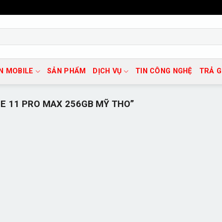
N MOBILE
SẢN PHẨM
DỊCH VỤ
TIN CÔNG NGHỆ
TRẢ 
E 11 PRO MAX 256GB MỸ THO”