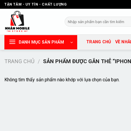
Chuyển
TẬN TÂM - UY TÍN - CHẤT LƯỢNG
đến
nội
Tìm
dung
kiếm:
TRANG CHỦ
VỀ NHÂ
DANH MỤC SẢN PHẨM
TRANG CHỦ
/
SẢN PHẨM ĐƯỢC GẮN THẺ “IPHON
Không tìm thấy sản phẩm nào khớp với lựa chọn của bạn.