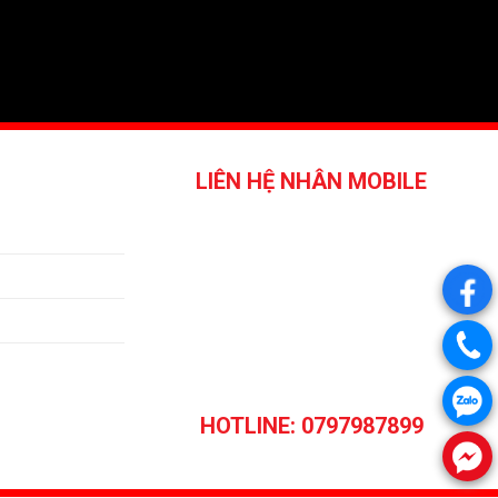
LIÊN HỆ NHÂN MOBILE
.
.
.
HOTLINE: 0797987899
.