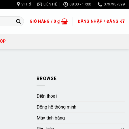
VỊ TRÍ
LIÊN HỆ
08:00 - 17:00
0797987899
GIỎ HÀNG /
0
₫
ĐĂNG NHẬP / ĐĂNG KÝ
GÓP
BROWSE
Điện thoại
Đồng hồ thông minh
Máy tính bảng
Phụ kiện