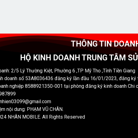
THÔNG TIN DOAN
HỘ KINH DOANH TRUNG TÂM S
oanh: 2/5 Lý Thường Kiệt, Phường 6 ,TP Mỹ Tho ,Tỉnh Tiền Giang
nh doanh số 53A8036436 đăng ký lần đầu 16/01/2023, đăng ký t
anh nghiệp 8588921350-001 tại phòng đăng ký kinh doanh Chi 
7987899
nnhien03099@gmail.com
iệm nội dung: PHẠM VŨ CHÂN.
024 NHÂN MOBILE. All Rights Reserved