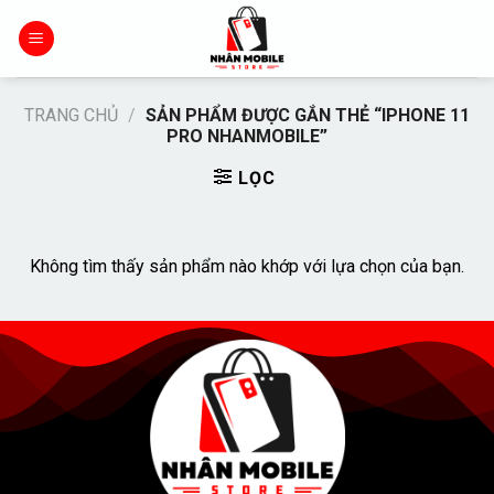
Chuyển
đến
nội
dung
TRANG CHỦ
/
SẢN PHẨM ĐƯỢC GẮN THẺ “IPHONE 11
PRO NHANMOBILE”
LỌC
Không tìm thấy sản phẩm nào khớp với lựa chọn của bạn.