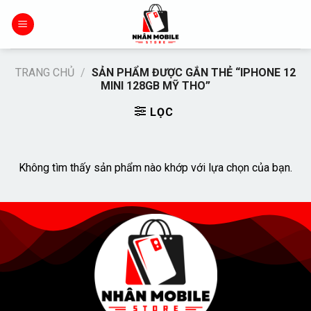
Chuyển
đến
nội
dung
TRANG CHỦ
/
SẢN PHẨM ĐƯỢC GẮN THẺ “IPHONE 12
MINI 128GB MỸ THO”
LỌC
Không tìm thấy sản phẩm nào khớp với lựa chọn của bạn.