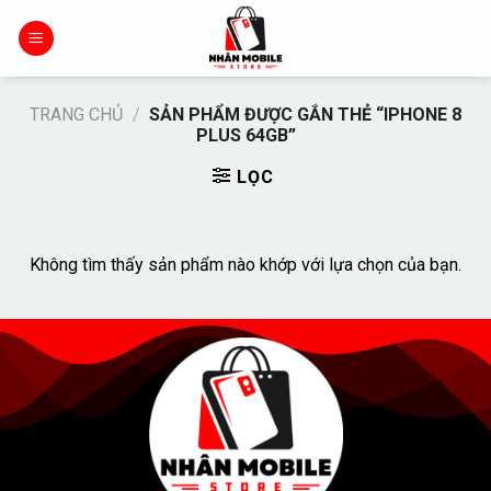
Chuyển
đến
nội
dung
TRANG CHỦ
/
SẢN PHẨM ĐƯỢC GẮN THẺ “IPHONE 8
PLUS 64GB”
LỌC
Không tìm thấy sản phẩm nào khớp với lựa chọn của bạn.