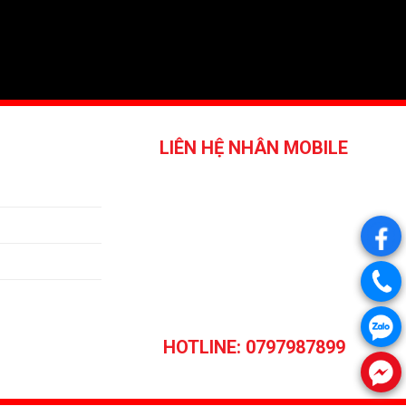
LIÊN HỆ NHÂN MOBILE
.
.
.
HOTLINE: 0797987899
.