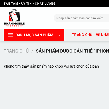
Chuyển
TẬN TÂM - UY TÍN - CHẤT LƯỢNG
đến
nội
Tìm
dung
kiếm:
TRANG CHỦ
VỀ NHÂ
DANH MỤC SẢN PHẨM
TRANG CHỦ
/
SẢN PHẨM ĐƯỢC GẮN THẺ “IPHON
Không tìm thấy sản phẩm nào khớp với lựa chọn của bạn.