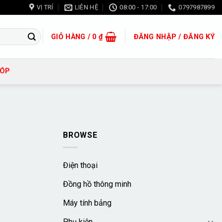
VỊ TRÍ
LIÊN HỆ
08:00 - 17:00
0797987899
GIỎ HÀNG /
0
₫
ĐĂNG NHẬP / ĐĂNG KÝ
GÓP
BROWSE
Điện thoại
Đồng hồ thông minh
Máy tính bảng
Phụ kiện