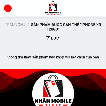
Chuyển
đến
nội
dung
TRANG CHỦ
/
SẢN PHẨM ĐƯỢC GẮN THẺ “IPHONE XR
128GB”
LỌC
Không tìm thấy sản phẩm nào khớp với lựa chọn của bạn.