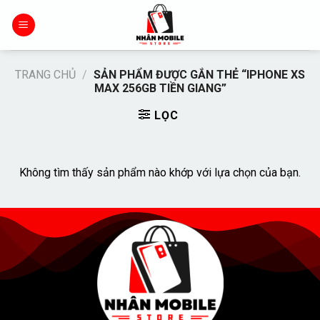
Chuyển
đến
nội
dung
TRANG CHỦ
/
SẢN PHẨM ĐƯỢC GẮN THẺ “IPHONE XS
MAX 256GB TIỀN GIANG”
LỌC
Không tìm thấy sản phẩm nào khớp với lựa chọn của bạn.