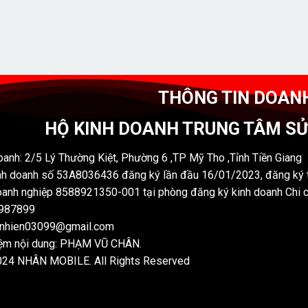
THÔNG TIN DOAN
HỘ KINH DOANH TRUNG TÂM S
oanh: 2/5 Lý Thường Kiệt, Phường 6 ,TP Mỹ Tho ,Tỉnh Tiền Giang
nh doanh số 53A8036436 đăng ký lần đầu 16/01/2023, đăng ký t
anh nghiệp 8588921350-001 tại phòng đăng ký kinh doanh Chi 
7987899
nnhien03099@gmail.com
iệm nội dung: PHẠM VŨ CHÂN.
024 NHÂN MOBILE. All Rights Reserved