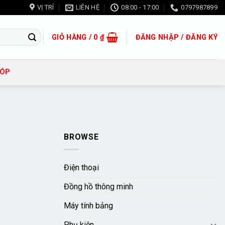
VỊ TRÍ
LIÊN HỆ
08:00 - 17:00
0797987899
GIỎ HÀNG /
0
₫
ĐĂNG NHẬP / ĐĂNG KÝ
GÓP
BROWSE
Điện thoại
Đồng hồ thông minh
Máy tính bảng
Phụ kiện