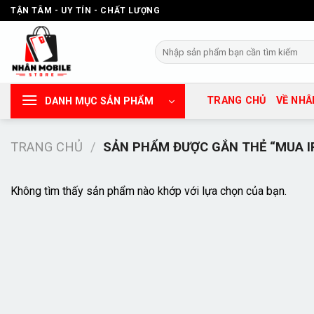
Chuyển
TẬN TÂM - UY TÍN - CHẤT LƯỢNG
đến
nội
Tìm
dung
kiếm:
TRANG CHỦ
VỀ NHÂ
DANH MỤC SẢN PHẨM
TRANG CHỦ
/
SẢN PHẨM ĐƯỢC GẮN THẺ “MUA I
Không tìm thấy sản phẩm nào khớp với lựa chọn của bạn.