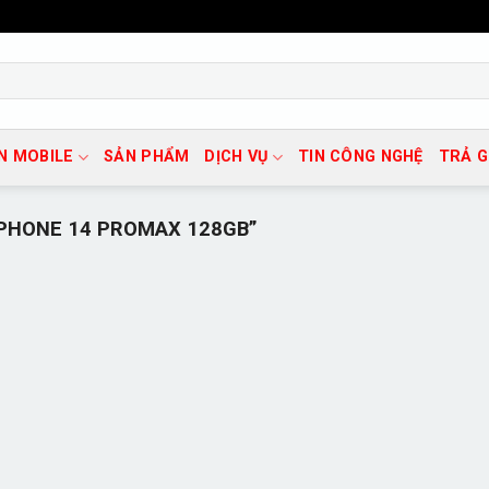
N MOBILE
SẢN PHẨM
DỊCH VỤ
TIN CÔNG NGHỆ
TRẢ 
PHONE 14 PROMAX 128GB”