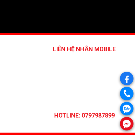
LIÊN HỆ NHÂN MOBILE
.
.
.
HOTLINE: 0797987899
.