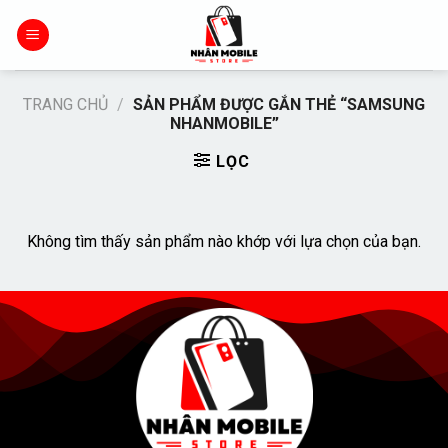
Chuyển
đến
nội
dung
TRANG CHỦ
/
SẢN PHẨM ĐƯỢC GẮN THẺ “SAMSUNG
NHANMOBILE”
LỌC
Không tìm thấy sản phẩm nào khớp với lựa chọn của bạn.