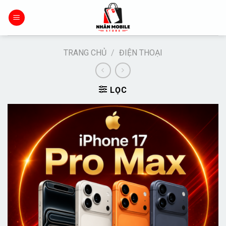
Chuyển
đến
nội
dung
TRANG CHỦ
/
ĐIỆN THOẠI
LỌC