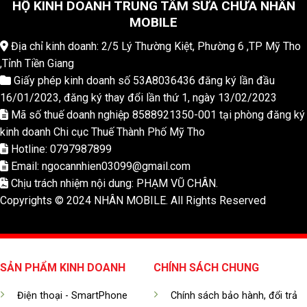
HỘ KINH DOANH TRUNG TÂM SỬA CHỮA NHÂN
MOBILE
Địa chỉ kinh doanh: 2/5 Lý Thường Kiệt, Phường 6 ,TP Mỹ Tho
,Tỉnh Tiền Giang
Giấy phép kinh doanh số 53A8036436 đăng ký lần đầu
16/01/2023, đăng ký thay đổi lần thứ 1, ngày 13/02/2023
Mã số thuế doanh nghiệp 8588921350-001 tại phòng đăng ký
kinh doanh Chi cục Thuế Thành Phố Mỹ Tho
Hotline: 0797987899
Email: ngocannhien03099@gmail.com
Chịu trách nhiệm nội dung: PHẠM VŨ CHÂN.
Copyrights © 2024 NHÂN MOBILE. All Rights Reserved
SẢN PHẨM KINH DOANH
CHÍNH SÁCH CHUNG
Điện thoại - SmartPhone
Chính sách bảo hành, đổi trả