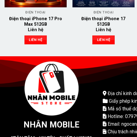
ĐIỆN THOẠI
ĐIỆN THOẠI
Điện thoại iPhone 17 Pro
Điện thoại iPhone 17
Max 512GB
512GB
Liên hệ
Liên hệ
LIÊN HỆ
LIÊN HỆ
Địa chỉ kinh d
Giấy phép ki
Mã số thuế do
Hotline: 079
NHÂN MOBILE
Email: ngoca
Chịu trách nh