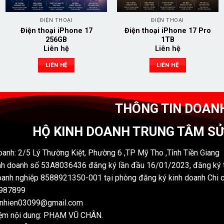
ĐIỆN THOẠI
ĐIỆN THOẠI
Điện thoại iPhone 17
Điện thoại iPhone 17 Pro
256GB
1TB
Liên hệ
Liên hệ
LIÊN HỆ
LIÊN HỆ
THÔNG TIN DOAN
HỘ KINH DOANH TRUNG TÂM S
oanh: 2/5 Lý Thường Kiệt, Phường 6 ,TP Mỹ Tho ,Tỉnh Tiền Giang
nh doanh số 53A8036436 đăng ký lần đầu 16/01/2023, đăng ký t
anh nghiệp 8588921350-001 tại phòng đăng ký kinh doanh Chi 
7987899
nnhien03099@gmail.com
iệm nội dung: PHẠM VŨ CHÂN.