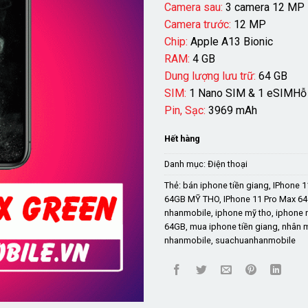
Camera sau:
3 camera 12 MP
Camera trước:
12 MP
Chip:
Apple A13 Bionic
RAM:
4 GB
Dung lượng lưu trữ:
64 GB
SIM:
1 Nano SIM & 1 eSIMHỗ 
Pin, Sạc:
3969 mAh
Hết hàng
Danh mục:
Điện thoại
Thẻ:
bán iphone tiền giang
,
IPhone 1
64GB MỸ THO
,
IPhone 11 Pro Max 64
nhanmobile
,
iphone mỹ tho
,
iphone 
64GB
,
mua iphone tiền giang
,
nhân 
nhanmobile
,
suachuanhanmobile