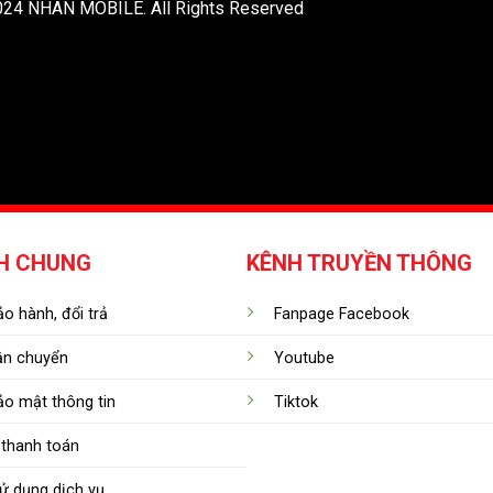
024 NHÂN MOBILE. All Rights Reserved
H CHUNG
KÊNH TRUYỀN THÔNG
o hành, đổi trả
Fanpage Facebook
ận chuyển
Youtube
ảo mật thông tin
Tiktok
thanh toán
ử dụng dịch vụ