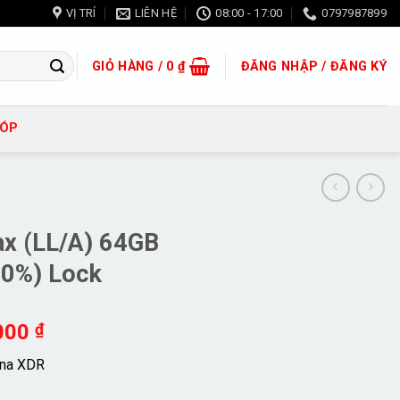
VỊ TRÍ
LIÊN HỆ
08:00 - 17:00
0797987899
GIỎ HÀNG /
0
₫
ĐĂNG NHẬP / ĐĂNG KÝ
GÓP
x (LL/A) 64GB
00%) Lock
Giá
.000
₫
hiện
ina XDR
tại
000 ₫.
là: