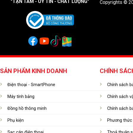
"TẬN TÂM - UY TÍN - CHẤT LƯỢNG"
Copyrights © 2
SẢN PHẨM KINH DOANH
CHÍNH SÁC
Điện thoại - SmartPhone
Chính sách bả
Máy tính bảng
Chính sách v
Đồng hồ thông minh
Chính sách b
Phụ kiện
Phương thức 
Sạc cáp điện thoại
Thoả thuận s