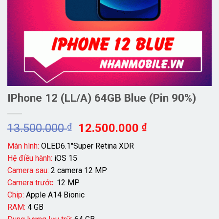
IPhone 12 (LL/A) 64GB Blue (Pin 90%)
Giá
Giá
13.500.000
₫
12.500.000
₫
gốc
hiện
Màn hình:
OLED6.1″Super Retina XDR
là:
tại
Hệ điều hành:
iOS 15
13.500.000 ₫.
là:
Camera sau:
2 camera 12 MP
12.500.000 ₫
Camera trước:
12 MP
Chip:
Apple A14 Bionic
RAM:
4 GB