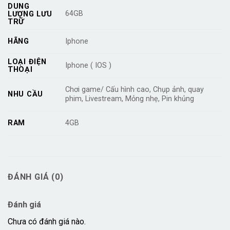
DUNG
64GB
LƯỢNG LƯU
TRỮ
HÃNG
Iphone
LOẠI ĐIỆN
Iphone ( IOS )
THOẠI
Chơi game/ Cấu hình cao, Chụp ảnh, quay
NHU CẦU
phim, Livestream, Mỏng nhẹ, Pin khủng
RAM
4GB
ĐÁNH GIÁ (0)
Đánh giá
Chưa có đánh giá nào.