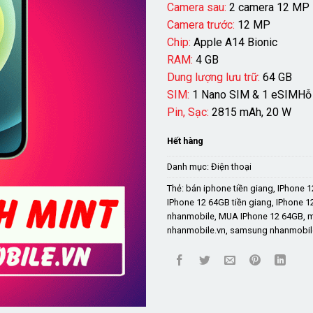
Camera sau:
2 camera 12 MP
Camera trước:
12 MP
Chip:
Apple A14 Bionic
RAM:
4 GB
Dung lượng lưu trữ:
64 GB
SIM:
1 Nano SIM & 1 eSIMHỗ 
Pin, Sạc:
2815 mAh, 20 W
Hết hàng
Danh mục:
Điện thoại
Thẻ:
bán iphone tiền giang
,
IPhone 
IPhone 12 64GB tiền giang
,
IPhone 1
nhanmobile
,
MUA IPhone 12 64GB
,
m
nhanmobile.vn
,
samsung nhanmobil