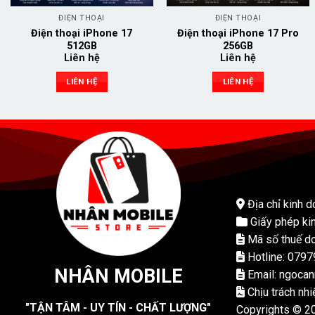
ĐIỆN THOẠI
ĐIỆN THOẠI
Điện thoại iPhone 17
Điện thoại iPhone 17 Pro
512GB
256GB
Liên hệ
Liên hệ
LIÊN HỆ
LIÊN HỆ
Địa chỉ kinh d
Giấy phép ki
Mã số thuế do
Hotline: 079
NHÂN MOBILE
Email: ngoca
Chịu trách nh
"TẬN TÂM - UY TÍN - CHẤT LƯỢNG"
Copyrights © 2