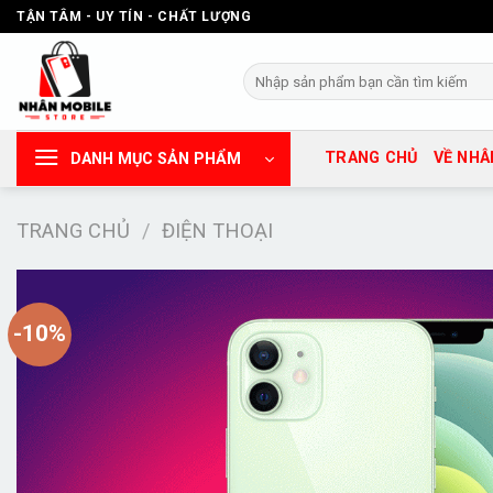
Chuyển
TẬN TÂM - UY TÍN - CHẤT LƯỢNG
đến
nội
Tìm
dung
kiếm:
TRANG CHỦ
VỀ NHÂ
DANH MỤC SẢN PHẨM
TRANG CHỦ
/
ĐIỆN THOẠI
-10%