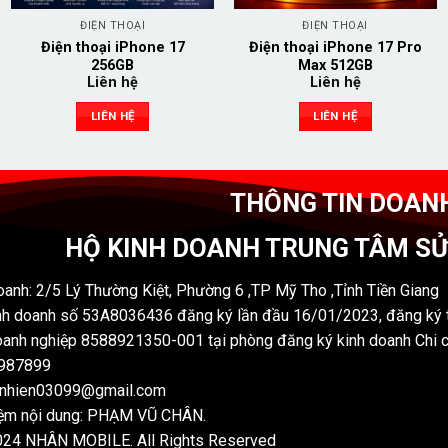
ĐIỆN THOẠI
ĐIỆN THOẠI
Điện thoại iPhone 17
Điện thoại iPhone 17 Pro
256GB
Max 512GB
Liên hệ
Liên hệ
LIÊN HỆ
LIÊN HỆ
THÔNG TIN DOAN
HỘ KINH DOANH TRUNG TÂM S
oanh: 2/5 Lý Thường Kiệt, Phường 6 ,TP Mỹ Tho ,Tỉnh Tiền Giang
nh doanh số 53A8036436 đăng ký lần đầu 16/01/2023, đăng ký t
anh nghiệp 8588921350-001 tại phòng đăng ký kinh doanh Chi 
7987899
nnhien03099@gmail.com
iệm nội dung: PHẠM VŨ CHÂN.
024 NHÂN MOBILE. All Rights Reserved