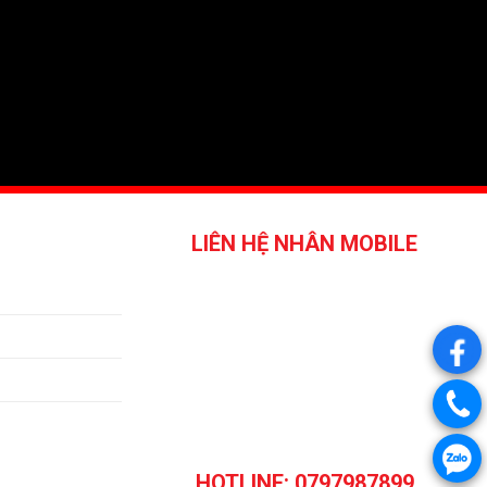
LIÊN HỆ NHÂN MOBILE
.
.
.
HOTLINE: 0797987899