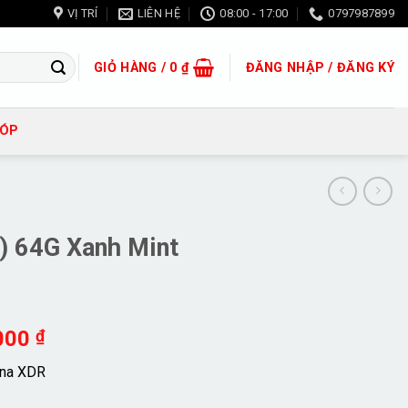
VỊ TRÍ
LIÊN HỆ
08:00 - 17:00
0797987899
GIỎ HÀNG /
0
₫
ĐĂNG NHẬP / ĐĂNG KÝ
GÓP
) 64G Xanh Mint
Giá
.000
₫
hiện
ina XDR
tại
000 ₫.
là: