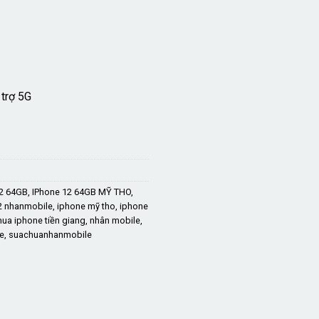
8.900.000 ₫.
trợ 5G
12 64GB
,
IPhone 12 64GB MỸ THO
,
2 nhanmobile
,
iphone mỹ tho
,
iphone
ua iphone tiền giang
,
nhân mobile
,
e
,
suachuanhanmobile