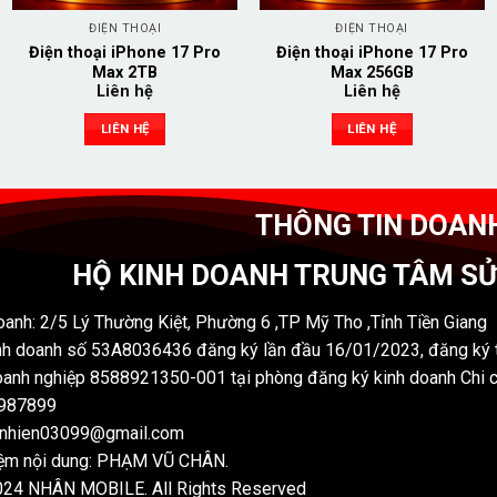
ĐIỆN THOẠI
ĐIỆN THOẠI
Điện thoại iPhone 17 Pro
Điện thoại iPhone 17 Pro
Max 2TB
Max 256GB
Liên hệ
Liên hệ
LIÊN HỆ
LIÊN HỆ
THÔNG TIN DOAN
HỘ KINH DOANH TRUNG TÂM S
oanh: 2/5 Lý Thường Kiệt, Phường 6 ,TP Mỹ Tho ,Tỉnh Tiền Giang
nh doanh số 53A8036436 đăng ký lần đầu 16/01/2023, đăng ký t
anh nghiệp 8588921350-001 tại phòng đăng ký kinh doanh Chi 
7987899
nnhien03099@gmail.com
iệm nội dung: PHẠM VŨ CHÂN.
024 NHÂN MOBILE. All Rights Reserved