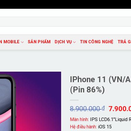
N MOBILE
SẢN PHẨM
DỊCH VỤ
TIN CÔNG NGHỆ
TRẢ 
IPhone 11 (VN/A
(Pin 86%)
Giá
8.900.000
₫
7.900
gốc
Màn hình:
IPS LCD6.1″Liquid R
là:
Hệ điều hành:
iOS 15
8.900.