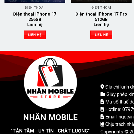
ĐIỆN THOẠI
ĐIỆN THOẠI
Điện thoại iPhone 17
Điện thoại iPhone 17 Pro
256GB
512GB
Liên hệ
Liên hệ
LIÊN HỆ
LIÊN HỆ
Địa chỉ kinh d
Giấy phép ki
Mã số thuế do
Hotline: 079
NHÂN MOBILE
Email: ngoca
Chịu trách nh
"TẬN TÂM - UY TÍN - CHẤT LƯỢNG"
Copyrights © 2