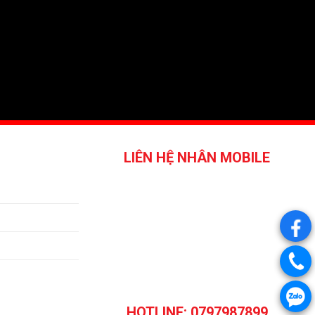
LIÊN HỆ NHÂN MOBILE
.
.
.
HOTLINE: 0797987899