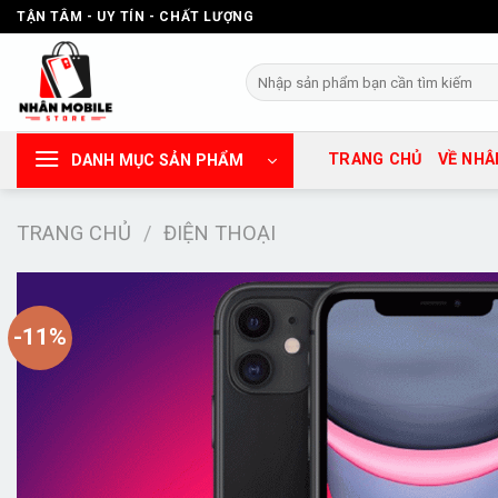
Chuyển
TẬN TÂM - UY TÍN - CHẤT LƯỢNG
đến
nội
Tìm
dung
kiếm:
TRANG CHỦ
VỀ NHÂ
DANH MỤC SẢN PHẨM
TRANG CHỦ
/
ĐIỆN THOẠI
-11%