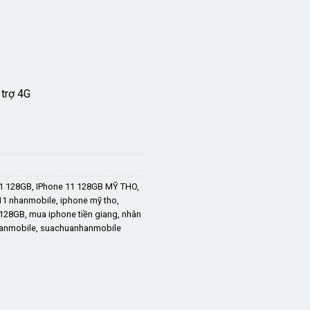
7.900.000 ₫.
trợ 4G
11 128GB
,
IPhone 11 128GB MỸ THO
,
11 nhanmobile
,
iphone mỹ tho
,
 128GB
,
mua iphone tiền giang
,
nhân
anmobile
,
suachuanhanmobile