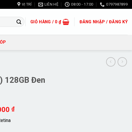
VỊ TRÍ
LIÊN HỆ
08:00 - 17:00
0797987899
GIỎ HÀNG /
0
₫
ĐĂNG NHẬP / ĐĂNG KÝ
GÓP
) 128GB Đen
Giá
.000
₫
hiện
etina
tại
000 ₫.
là: