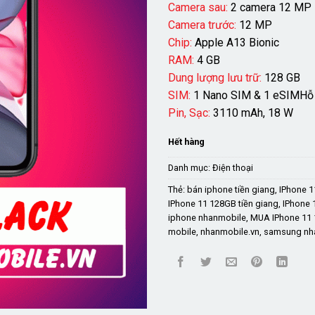
Camera sau:
2 camera 12 MP
Camera trước:
12 MP
Chip:
Apple A13 Bionic
RAM:
4 GB
Dung lượng lưu trữ:
128 GB
SIM:
1 Nano SIM & 1 eSIMHỗ 
Pin, Sạc:
3110 mAh, 18 W
Hết hàng
Danh mục:
Điện thoại
Thẻ:
bán iphone tiền giang
,
IPhone 
IPhone 11 128GB tiền giang
,
IPhone 
iphone nhanmobile
,
MUA IPhone 11
mobile
,
nhanmobile.vn
,
samsung nh