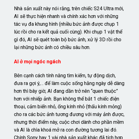
Nhà sản xuất này nói rằng, trên chiếc S24 Ultra mới,
AI sẽ thực hiện nhanh và chính xác hơn với những
tác vụ đa khung hình (nhiều bức ảnh được chụp 1
lúc rồi cho ra kết quả cuối cùng). Khi chụp 1 vật thể
gì đó, AI sẽ quét toàn bộ bức ảnh, xử lý 3D rồi cho
lại những bức ảnh có chiều sâu hơn.
AI ở mọi ngóc ngách
Bên cạnh cách tính năng tìm kiếm, tự động dịch,
đưa ra gợi ý,… để làm cuộc sống hằng ngày dễ dàng
hơn thì bây giờ, AI đang dần trở nên “quen thuộc”
hơn với nhiếp ảnh. Bạn không thể bắt 1 chiếc điện
thoại, cảm biến nhỏ, ống kính nhỏ (thấu kính mỏng)
cho ra các bức ảnh tương đương với máy ảnh được,
nhưng thời điểm này, cuộc chơi dành cho phần mềm
và AI là chìa khoá mở ra con đường tương lai đó.
Chính Sony hay 1 vài nhà sản xuất khác đã tích hợp