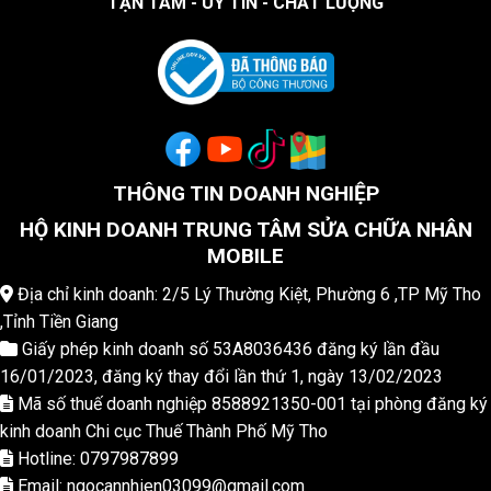
"TẬN TÂM - UY TÍN - CHẤT LƯỢNG"
THÔNG TIN DOANH NGHIỆP
HỘ KINH DOANH TRUNG TÂM SỬA CHỮA NHÂN
MOBILE
Địa chỉ kinh doanh: 2/5 Lý Thường Kiệt, Phường 6 ,TP Mỹ Tho
,Tỉnh Tiền Giang
Giấy phép kinh doanh số 53A8036436 đăng ký lần đầu
16/01/2023, đăng ký thay đổi lần thứ 1, ngày 13/02/2023
Mã số thuế doanh nghiệp 8588921350-001 tại phòng đăng ký
kinh doanh Chi cục Thuế Thành Phố Mỹ Tho
Hotline: 0797987899
Email: ngocannhien03099@gmail.com