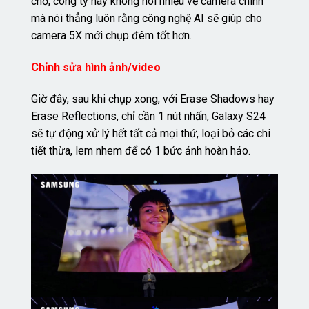
chỗ, công ty này không nói nhiều về camera chính
mà nói thẳng luôn rằng công nghệ AI sẽ giúp cho
camera 5X mới chụp đêm tốt hơn.
Chỉnh sửa hình ảnh/video
Giờ đây, sau khi chụp xong, với Erase Shadows hay
Erase Reflections, chỉ cần 1 nút nhấn, Galaxy S24
sẽ tự động xử lý hết tất cả mọi thứ, loại bỏ các chi
tiết thừa, lem nhem để có 1 bức ảnh hoàn hảo.