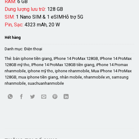
RAM:
6 GB
Dung lượng lưu trữ:
128 GB
SIM:
1 Nano SIM & 1 eSIMHỗ trợ 5G
Pin, Sạc:
4323 mAh, 20 W
Hết hàng
Danh mục:
Điện thoại
Thẻ:
bán iphone tiền giang
,
IPhone 14 ProMax 128GB
,
IPhone 14 ProMax
128GB mỹ tho
,
IPhone 14 ProMax 128GB tiền giang
,
iPhone 14 Promax
nhanmobile
,
iphone mỹ tho
,
iphone nhanmobile
,
Mua IPhone 14 ProMax
128GB
,
mua iphone tiền giang
,
nhân mobile
,
nhanmobile.vn
,
samsung
nhanmobile
,
suachuanhanmobile