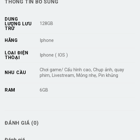
THÔNG TIN BỔ SUNG
DUNG
128GB
LƯỢNG LƯU
TRỮ
HÃNG
Iphone
LOẠI ĐIỆN
Iphone ( IOS )
THOẠI
Chơi game/ Cấu hình cao, Chụp ảnh, quay
NHU CẦU
phim, Livestream, Mỏng nhẹ, Pin khủng
RAM
6GB
ĐÁNH GIÁ (0)
Đánh giá