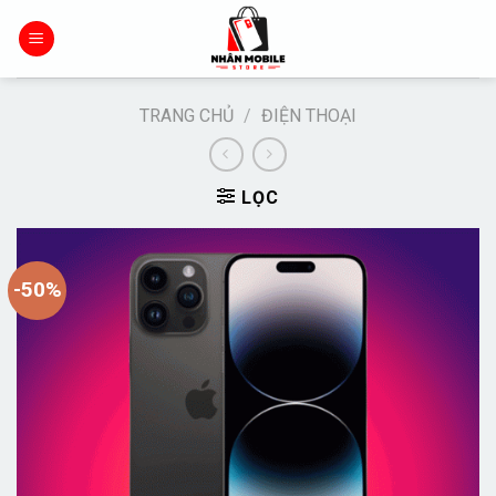
Chuyển
đến
nội
dung
TRANG CHỦ
/
ĐIỆN THOẠI
LỌC
-50%