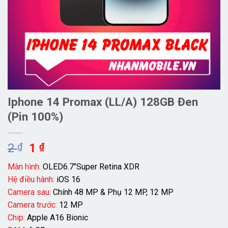
Iphone 14 Promax (LL/A) 128GB Đen
(Pin 100%)
Giá
Giá
2
₫
1
₫
gốc
hiện
Màn hình:
OLED6.7″Super Retina XDR
là:
tại
Hệ điều hành:
iOS 16
2 ₫.
là:
Camera sau:
Chính 48 MP & Phụ 12 MP, 12 MP
1 ₫.
Camera trước:
12 MP
Chip:
Apple A16 Bionic